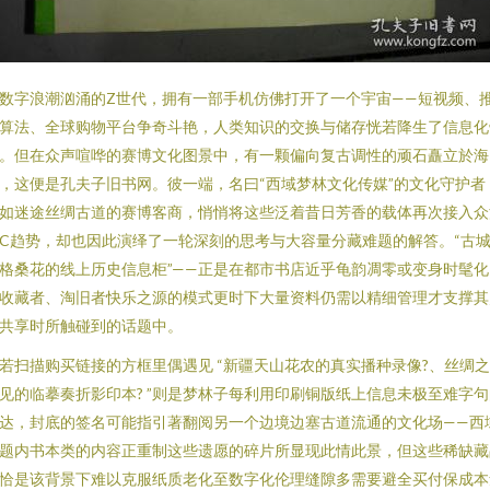
数字浪潮汹涌的Z世代，拥有一部手机仿佛打开了一个宇宙——短视频、
算法、全球购物平台争奇斗艳，人类知识的交换与储存恍若降生了信息化
。但在众声喧哗的赛博文化图景中，有一颗偏向复古调性的顽石矗立於海
，这便是孔夫子旧书网。彼一端，名曰“西域梦林文化传媒”的文化守护者
如迷途丝绸古道的赛博客商，悄悄将这些泛着昔日芳香的载体再次接入众
C趋势，却也因此演绎了一轮深刻的思考与大容量分藏难题的解答。“古
格桑花的线上历史信息柜”——正是在都市书店近乎龟韵凋零或变身时髦化
收藏者、淘旧者快乐之源的模式更时下大量资料仍需以精细管理才支撑其
共享时所触碰到的话题中。
若扫描购买链接的方框里偶遇见 “新疆天山花农的真实播种录像?、丝绸
见的临摹奏折影印本? ”则是梦林子每利用印刷铜版纸上信息未极至难字句
达，封底的签名可能指引著翻阅另一个边境边塞古道流通的文化场——西
题内书本类的内容正重制这些遗愿的碎片所显现此情此景，但这些稀缺藏
恰是该背景下难以克服纸质老化至数字化伦理缝隙多需要避全买付保成本