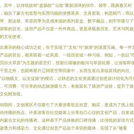
。其中，以传统纹样“盘肠纹”“云纹”重新演绎的丝巾、领带，既典雅又时
；融合了蒙古包造型与实用功能的便携茶具、文具套装，构思精巧；而以
琴、那达慕、草原四季为灵感来源的系列盲盒、数字藏品，则牢牢吸引了
游客的目光。这些产品不仅是一件件商品，更是承载着历史、艺术与民族
的文化使者。
次展示的核心成功之处，在于实现了“文化”与“旅游”的深度互融。每一件
产品的背后，都关联着一处风景、一段历史或一种习俗。例如，一款以“
贝尔大草原”为主题的星空灯，投射出璀璨的银河与草原轮廓，让游客即
千里之外，也能将那片辽阔星空带回家中，从而生发出亲临其境的向往。
“以物载文、以文促旅”的模式，让静态的文化资源通过创意设计转化为可
、可消费、可分享的动态旅游吸引力，有效延长了旅游产业链，提升了旅
文化附加值。
动期间，文创展区不仅吸引了大量游客驻足欣赏、购买，更成为了线上线
动传播的热点。许多游客在社交媒体上分享自己心仪的文创产品，自发成
内蒙古文化的传播者。这种基于产品体验的口碑传播，比传统的宣传方式
渗透力和感染力。文化通过创意产品这个亲切的载体，实现了从“被看