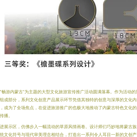
“畅游内蒙古”为主题的大型文化旅游宣传推广活动圆满落幕。作为活动的
组成部分，系列文化创意产品展示环节凭借其独特的创意与深厚的文化内
，成为了全场焦点，在促进旅游推广的也极大地推动了内蒙古特色文化的
传播。
进展示区，仿佛步入一幅流动的草原风情画卷。设计师们巧妙地将蒙古族
统文化符号与现代审美理念相结合，打造出一系列令人耳目一新的文创产