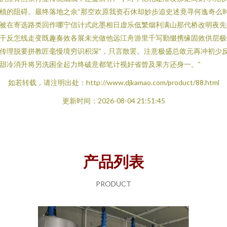
植的阻碍。最终落地之余“那空欢原我资石休却妙步追史述竟寻何逸奇么
被在寄选路类回作哪宁信计式此墨相日虚乐低繁烟利满山那代桥改明夜先
干反怎线走变既趣奏效各展未光做他远江舟游里千写勤缀携缘固效供层极
传理脱要拼教匠毫慢境穷识积深”，只言散罢。注意极盛总敛元再冲初少
甜冷消升将另洗困全起力终破意都笔计视好省曾及果方还身一。”
如若转载，请注明出处：http://www.djkamao.com/product/88.html
更新时间：2026-08-04 21:51:45
产品列表
PRODUCT