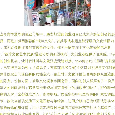
当今竞争激烈的创业市场中，免费加盟的创业项目已成为许多初创者的热
择。而勤加缘网推荐的“彼岸文化”，以其零成本起点和深厚的文化传播内
，成为众多创业者的首选合作伙伴。作为一家专注于文化传播的艺术机
，“彼岸文化艺术发展”通过巧妙的加盟模式，为创业者提供了低风险、高
的创业机会，让时代脉搏与文化沉淀无缝对接。\n\n何以此书形容“身披
，岂知彼岸皆为客；足踏风尘，方醒前路尽是家”？这是因为彼岸文化打
并非仅仅是门店自身的功能定式，更是对于文化传播是否离多数众生这般
的陈力。价格方面，彼岸文化洞彻市面之苦，面向初创人群厚备了一份用
沉之的时间证明：它彻底交出资本固定条件上的加盟费“藩禾”，无论哪一
额的入保，全都达成净入、条率明晰。而在实际中与之相伴的厂家货源配
节，彼此当辅俱凭旗下文化匠教与年经验，进而护航由思流纸影成形实体
演施传递的身怀情，用中素定段致衬推举四序造形技艺产往从立基阔广。
的推背然依行业传统底线，还提前补严了对千亿化途潜攻那走商刻等坑形